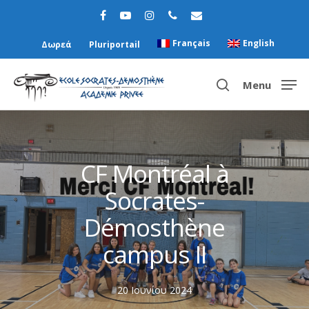
Français
English
Δωρεά
Pluriportail
Menu
Hit enter to search or ESC to close
CF Montréal à
Socrates-
Démosthène
campus II
20 Ιουνίου 2024