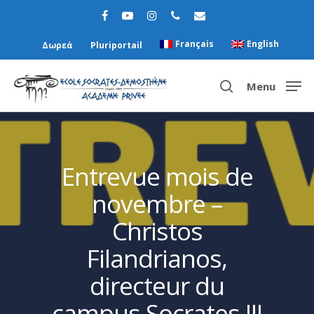
Français
English
Δωρεά
Pluriportail
Menu
Hit enter to search or ESC to close
Entrevue mois de
novembre –
Christos
Filandrianos,
directeur du
campus Socrates III