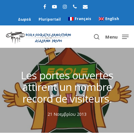
Français
English
Δωρεά
Pluriportail
Menu
Hit enter to search or ESC to close
Les portes ouvertes
attirent un nombre
record de visiteurs.
21 Νοεμβρίου 2013