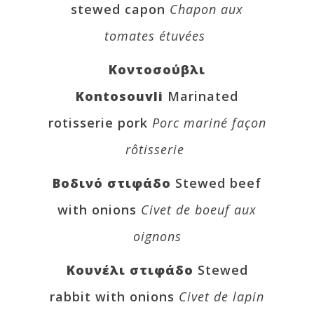
stewed capon
Chapon aux
tomates étuvées
Κοντοσούβλι
Kontosouvli
Marinated
rotisserie pork
Porc mariné façon
rôtisserie
Βοδινό στιφάδο
Stewed beef
with onions
Civet de boeuf aux
oignons
Κουνέλι στιφάδο
Stewed
rabbit with onions
Civet de lapin