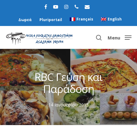
Français
English
Δωρεά
Pluriportail
Menu
Hit enter to search or ESC to close
RBC Γεύση και
Παράδοση
14 Ιανουαρίου 2015