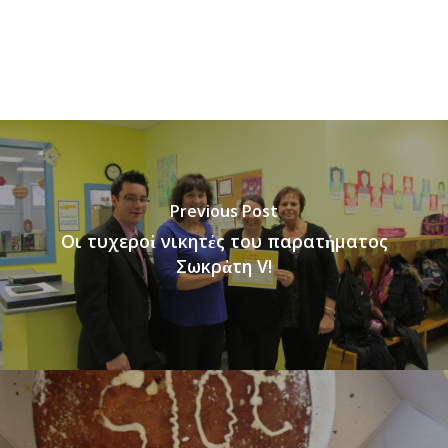
Previous Post
Οι τυχεροἰ νικητἐς του παρατἠματος
Σωκρἀτη V!