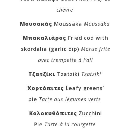
chèvre
Μουσακάς
Moussaka
Moussaka
Μπακαλιάρος
Fried cod with
skordalia (garlic dip)
Morue frite
avec trempette à l’ail
Τζατζίκι
Tzatziki
Tzatziki
Χορτόπιτες
Leafy greens’
pie
Tarte aux légumes verts
Κολοκυθόπιτες
Zucchini
Pie
Tarte à la courgette