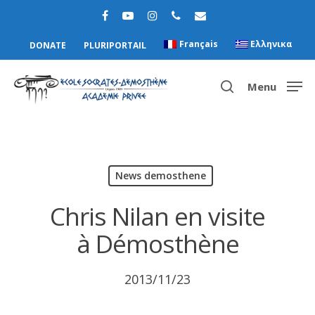
Français
Ελληνικα
DONATE
PLURIPORTAIL
Menu
Hit enter to search or ESC to close
News demosthene
Chris Nilan en visite
à Démosthène
2013/11/23