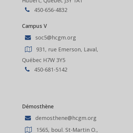
Hubert, Québec J3Y 1A1
450-656-4832
Campus V
soc5@hcgm.org
931, rue Emerson, Laval,
Québec H7W 3Y5
450-681-5142
Démosthène
demosthene@hcgm.org
1565, boul. St-Martin O.,