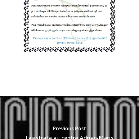
Previous Post
Lysistrata au centre Adrian-Maris