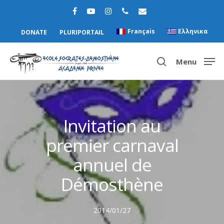
Français
Ελληνικα
DONATE
PLURIPORTAIL
Menu
Hit enter to search or ESC to close
Invitation au
premier carnaval
annuel de
Démosthène
2014/01/27