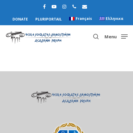
Français
Ελληνικα
DONATE
PLURIPORTAIL
Menu
Hit enter to search or ESC to close