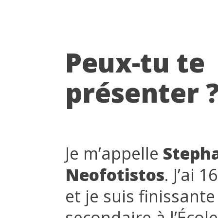
Peux-tu te
présenter 
Je m’appelle
Steph
Neofotistos
. J’ai 1
et je suis finissant
secondaire à l’Écol