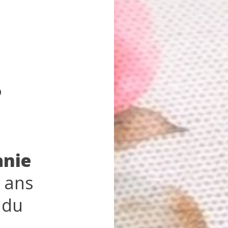
?
anie
6 ans
e du
e