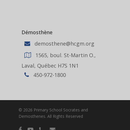
Démosthène
demosthene@hcgm.org
1565, boul. St-Martin O.,
Laval, Québec H7S 1N1
450-972-1800
© 2026 Primary School Socrates and
Demosthenes. All Rights Reserved