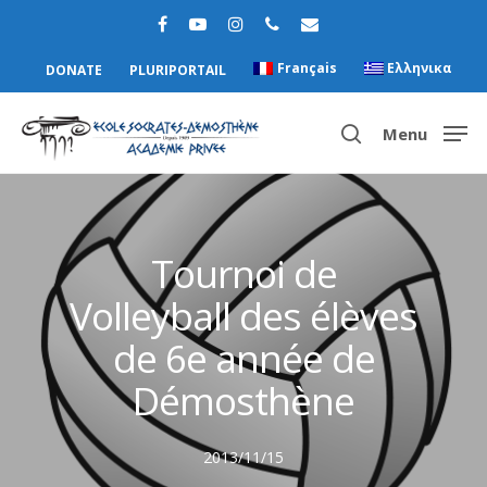
Français
Ελληνικα
DONATE
PLURIPORTAIL
Menu
Hit enter to search or ESC to close
Tournoi de
Volleyball des élèves
de 6e année de
Démosthène
2013/11/15