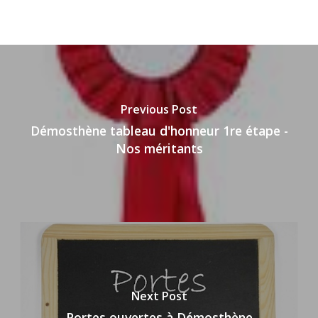
Previous Post
Démosthène tableau d'honneur 1re étape -
Nos méritants
Next Post
Portes ouvertes à Démosthène