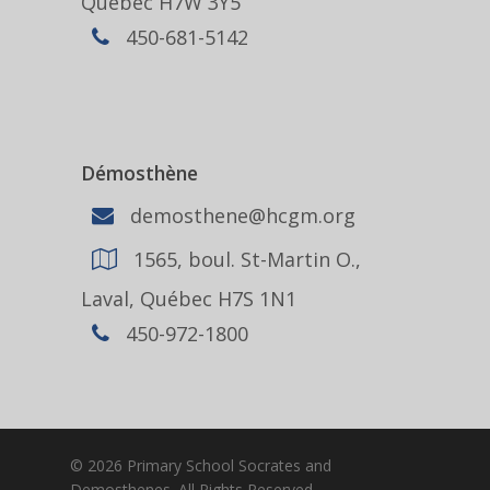
Québec H7W 3Y5
450-681-5142
Démosthène
demosthene@hcgm.org
1565, boul. St-Martin O.,
Laval, Québec H7S 1N1
450-972-1800
© 2026 Primary School Socrates and
Demosthenes. All Rights Reserved