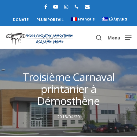
Français
Ελληνικα
DONATE
PLURIPORTAIL
Menu
Hit enter to search or ESC to close
Troisième Carnaval
printanier à
Démosthène
2015/04/20