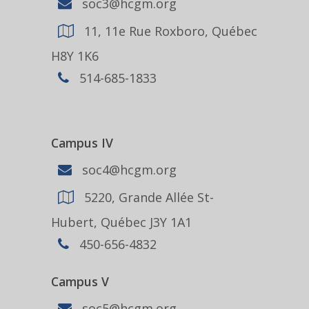
soc3@hcgm.org
11, 11e Rue Roxboro, Québec
H8Y 1K6
514-685-1833
Campus IV
soc4@hcgm.org
5220, Grande Allée St-
Hubert, Québec J3Y 1A1
450-656-4832
Campus V
soc5@hcgm.org