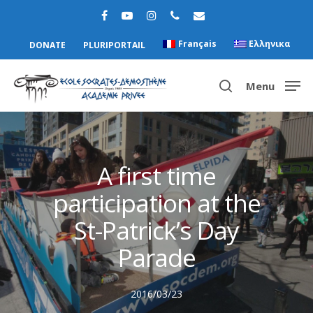
Français
Ελληνικα
DONATE
PLURIPORTAIL
Menu
Hit enter to search or ESC to close
A first time
participation at the
St-Patrick’s Day
Parade
2016/03/23