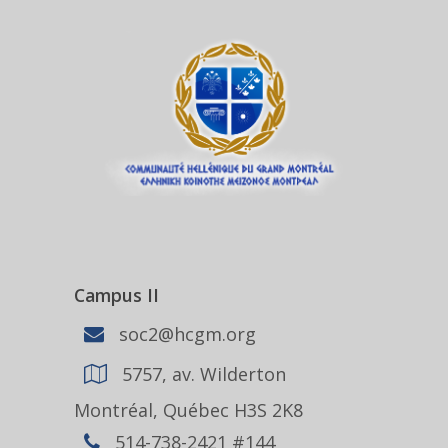
Campus II
soc2@hcgm.org
5757, av. Wilderton
Montréal, Québec H3S 2K8
514-738-2421 #144