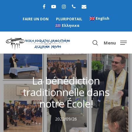
English
FAIRE UN DON
PLURIPORTAIL
Ελληνικα
Menu
Hit enter to search or ESC to close
La bénédiction
traditionnelle dans
notre École!
2022/09/26