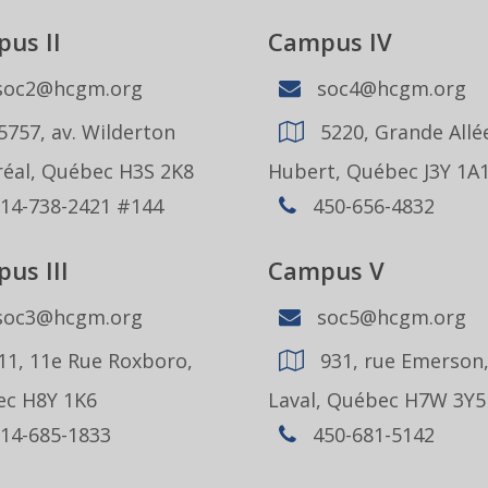
us II
Campus IV
oc2@hcgm.org
soc4@hcgm.org
5757, av. Wilderton
5220, Grande Allée
éal, Québec H3S 2K8
Hubert, Québec J3Y 1A
14-738-2421 #144
450-656-4832
us III
Campus V
oc3@hcgm.org
soc5@hcgm.org
11, 11e Rue Roxboro,
931, rue Emerson
c H8Y 1K6
Laval, Québec H7W 3Y5
14-685-1833
450-681-5142