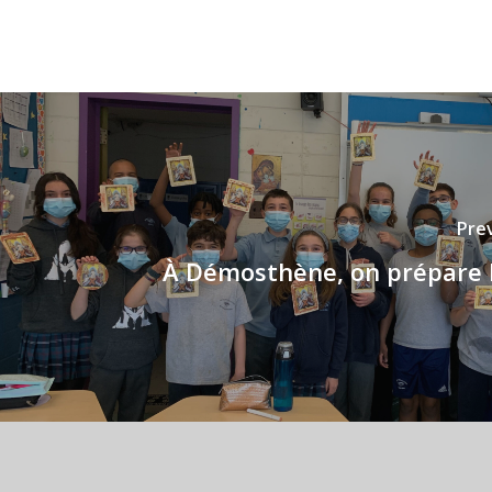
Pre
À Démosthène, on prépare