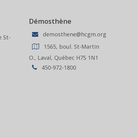
Démosthène
demosthene@hcgm.org
 St-
1565, boul. St-Martin
1
O., Laval, Québec H7S 1N1
450-972-1800
,