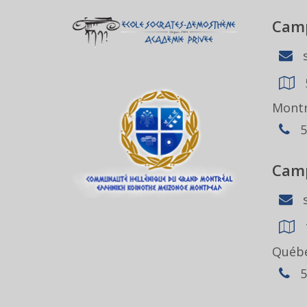
Camp
s
Montr
5
Camp
s
Québe
5