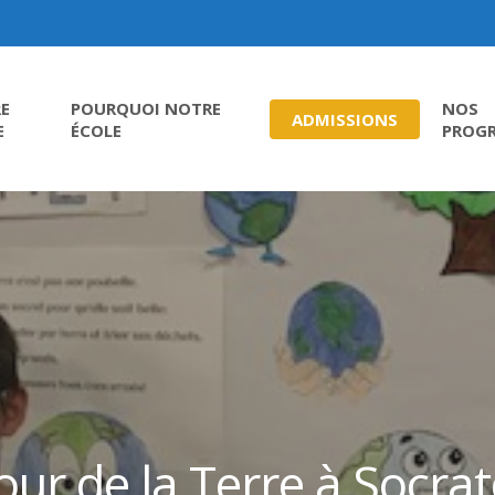
E
POURQUOI NOTRE
NOS
ADMISSIONS
E
ÉCOLE
PROG
jour de la Terre à Socrat