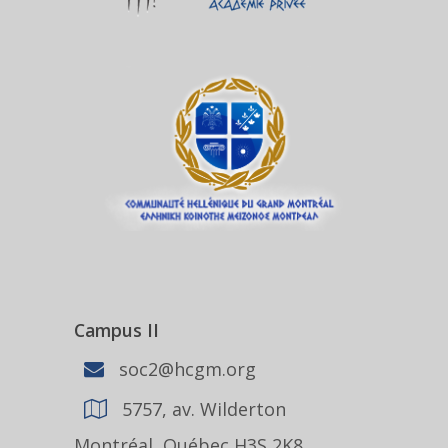
Campus II
soc2@hcgm.org
5757, av. Wilderton
Montréal, Québec H3S 2K8