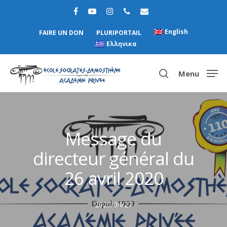
English
FAIRE UN DON
PLURIPORTAIL
Ελληνικα
Menu
Hit enter to search or ESC to close
Message du
directeur général du
26 avril 2020
2020/04/27