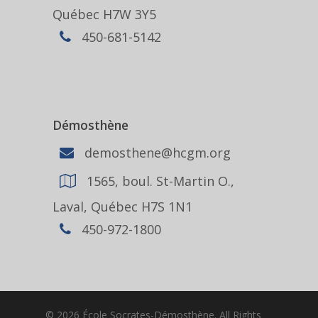
Québec H7W 3Y5
450-681-5142
Démosthène
demosthene@hcgm.org
1565, boul. St-Martin O.,
Laval, Québec H7S 1N1
450-972-1800
© 2026 École Socrates-Démosthène. All Rights