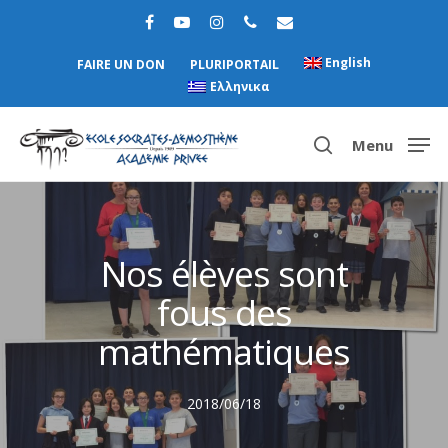
English
FAIRE UN DON
PLURIPORTAIL
Ελληνικα
Menu
Hit enter to search or ESC to close
Nos élèves sont
fous des
mathématiques
2018/06/18