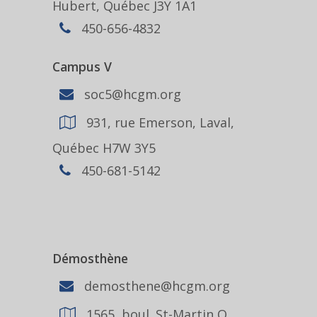
Hubert, Québec J3Y 1A1
450-656-4832
Campus V
soc5@hcgm.org
931, rue Emerson, Laval,
Québec H7W 3Y5
450-681-5142
Démosthène
demosthene@hcgm.org
1565, boul. St-Martin O.,