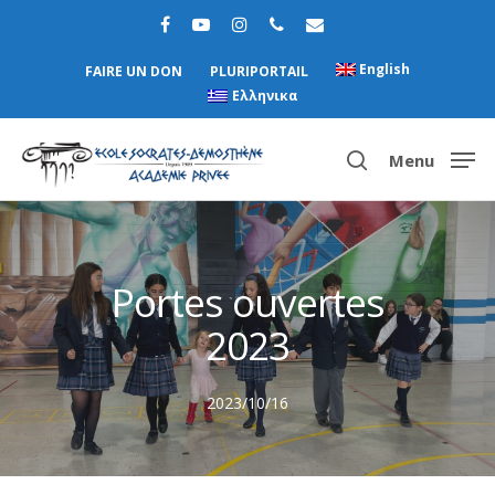
English
FAIRE UN DON
PLURIPORTAIL
Ελληνικα
Menu
Hit enter to search or ESC to close
Portes ouvertes
2023
2023/10/16