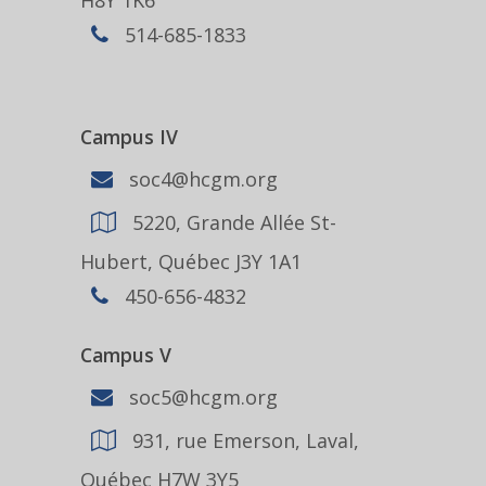
H8Y 1K6
514-685-1833
Campus IV
soc4@hcgm.org
5220, Grande Allée St-
Hubert, Québec J3Y 1A1
450-656-4832
Campus V
soc5@hcgm.org
931, rue Emerson, Laval,
Québec H7W 3Y5